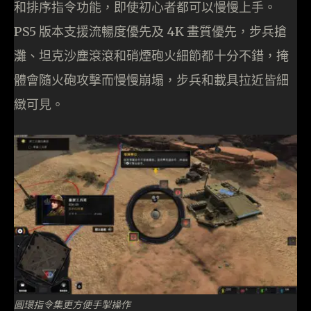
和排序指令功能，即使初心者都可以慢慢上手。
PS5 版本支援流暢度優先及 4K 畫質優先，步兵搶
灘、坦克沙塵滾滾和硝煙砲火細節都十分不錯，掩
體會隨火砲攻擊而慢慢崩塌，步兵和載具拉近皆細
緻可見。
圓環指令集更方便手掣操作