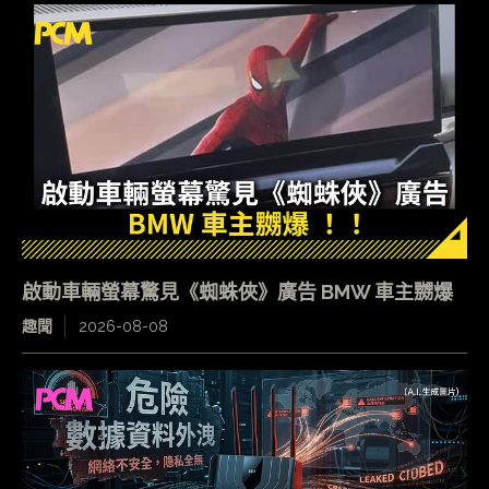
啟動車輛螢幕驚見《蜘蛛俠》廣告 BMW 車主嬲爆
趣聞
2026-08-08