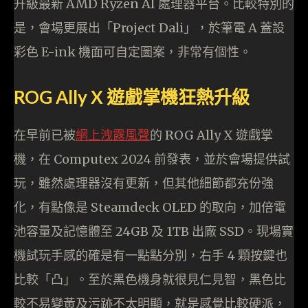
升級最新 AMD Ryzen AI 處理器平台。比較特別的
是，會場更展出「Project Dali」，於筆電 A 蓋設
彩色 E-ink 機面可自定圖案，非常有個性。
ROG Ally X 遊戲掌機狂熱升級
在早前已被
網上洩露風聲
的 ROG Ally X 遊戲掌
機，在 Computex 2024 前發表，並於會場提供試
玩，雖然處理器沒有更新，但其他細節都充份強
化，有點像是 Steamdeck OLED 的取向，加倍電
池容量及記憶體至 24GB 及 1TB 出廠 SSD。現場實
機試玩手感的確是有一點點分別，右手 4 顆按鍵也
比較「凸」。至於黑色機身就很見仁見智，黑色比
較不易變黃及污跡不太明顯，就是感覺比較硬派，