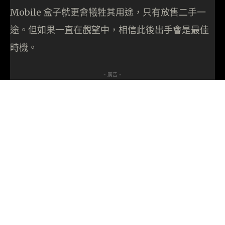
Mobile 盒子就更會犧牲其用途，只有放售二手一
途。但如果一直在觀望中，相信此後出手會是最佳
時機。
- 廣告 -