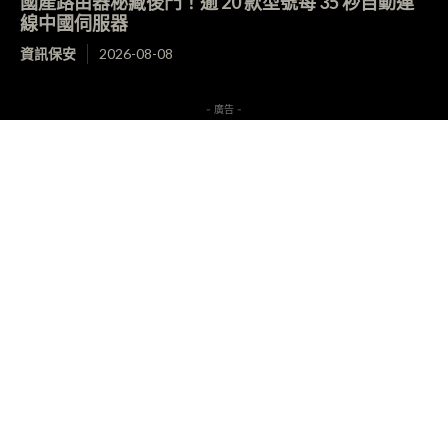
國產路由器秘藏後門！逾 20 款型號每 35 秒自動連
線中國伺服器
資訊保安
2026-08-08
- 廣告 -