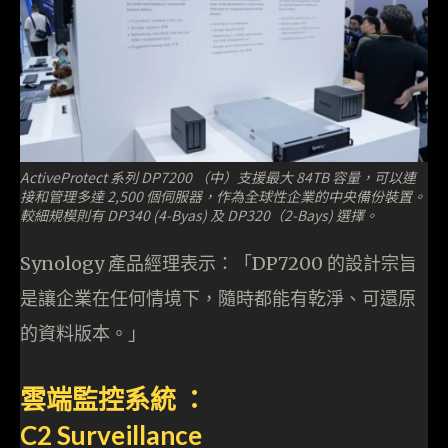
ActiveProtect 系列 DP7200 （中）支援最大 84TB 容量，可以連
接和管理多達 2,500 個伺服器，作為全球性企業的中央備份裝置。
較細規模則有 DP340 (4-Byas) 及 DP320（2-Bays) 選擇。
Synology 產品經理表示：「DP7200 的設計宗旨
是讓企業在任何情境下，隨時都能有乾淨、可還原
的資料版本。」
雲端監控系統 ：
C2 Surveillance