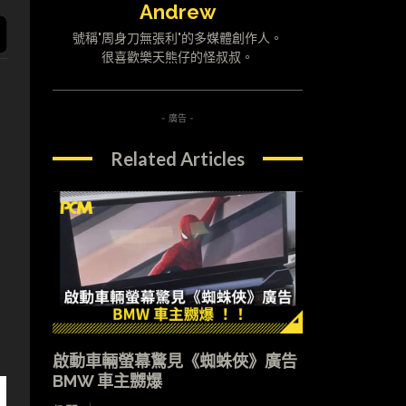
Andrew
號稱"周身刀無張利"的多媒體創作人。
很喜歡樂天熊仔的怪叔叔。
- 廣告 -
Related Articles
y
，
啟動車輛螢幕驚見《蜘蛛俠》廣告
BMW 車主嬲爆