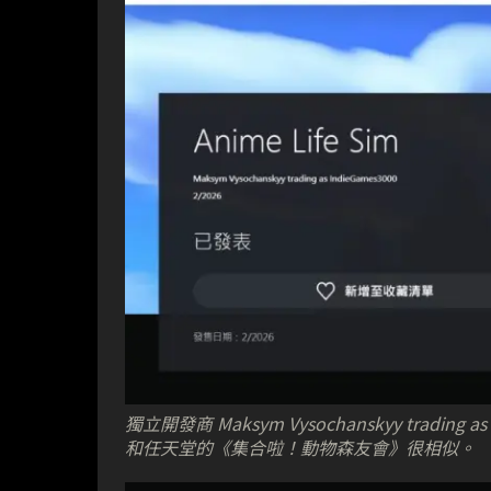
獨立開發商 Maksym Vysochanskyy trading
和任天堂的《集合啦！動物森友會》很相似。