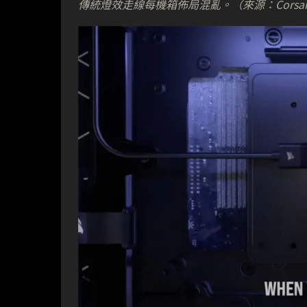
傳統燈效走線每機箱佈局混亂。（來源：Corsair i