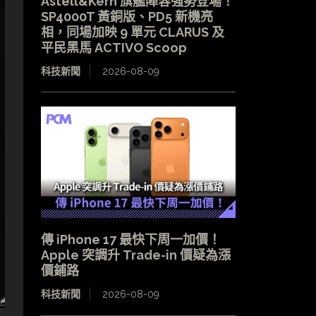
Astell&Kern 旗艦陣容強勢登場！
SP4000T 黃銅版、PD5 新機亮
相，同場加映 9 單元 CLARUS 及
平民黑馬 ACTIVO Scoop
科技新聞
2026-08-09
傳 iPhone 17 最快下周一加價！
Apple 突調升 Trade-in 價疑為漲
價鋪路
科技新聞
2026-08-09