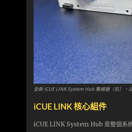
全新 iCUE LINK System Hub 集線器（右）
iCUE LINK 核心組件
iCUE LINK System Hub 