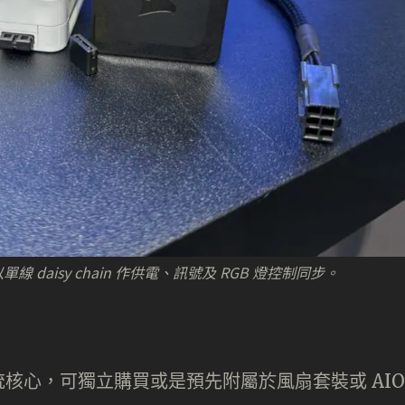
，以單線 daisy chain 作供電、訊號及 RGB 燈控制同步。
是整個系統核心，可獨立購買或是預先附屬於風扇套裝或 AIO