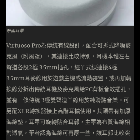
布面耳罩
Virtuoso Pro為傳統有線設計，配合可拆式降噪麥
克風（附風罩），其連接比較特別，耳機本體左右
聲道各設2極 3.5mm插孔，經丫式線連接4極
3.5mm耳麥線用於遊戲主機或流動裝置，或再加轉
換線分拆出傳統耳機及麥克風給PC背板音效插孔，
並有一條傳統 3極雙聲道丫線用於純聆聽音樂。可
另配XLR轉換器接上高階耳擴使用。其頭帶有加厚
海綿墊，耳罩可旋轉貼合耳郭，主罩為布質海綿相
對透氣，筆者認為海綿可再厚一些，讓耳郭比較突