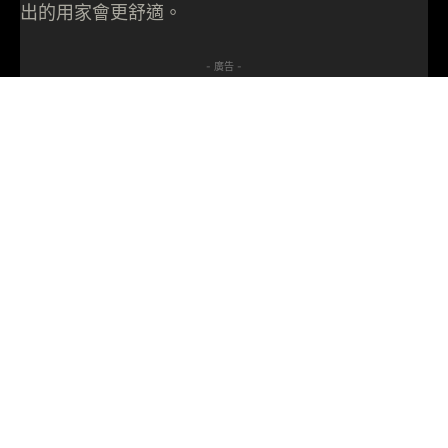
出的用家會更舒適。
- 廣告 -