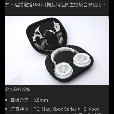
節。建議配搭USB耳擴及稍佳的主機板音效使用。
附有便攜收納包
耳機介面：3.5mm
兼容裝置：PC, Mac, Xbox Series X | S, Xbox