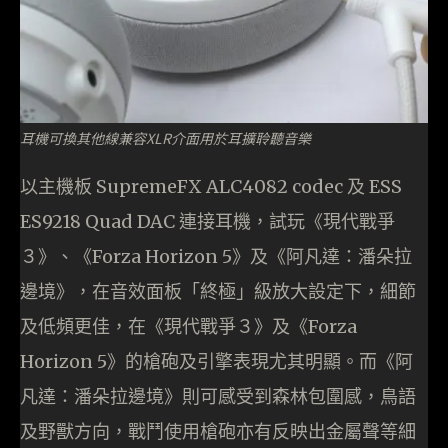
耳機可換其他線兼容XLR介面用於耳擴聆聽音樂
以主機板 SupremeFX ALC4082 codec 及 ESS
ES9218 Quad DAC 連接耳機，試玩《現代戰爭
３》、《Forza Horizon 5》及《阿凡達：潘朵拉
邊境》，在音效面板「終極」級放大設定下，細節
及低頻更佳，在《現代戰爭３》及《Forza
Horizon 5》的槍砲及引擎表現尤其明顯。而《阿
凡達：潘朵拉邊境》則可感受到森林包圍感，鳥語
及野獸方向，戰鬥使用槍砲亦有反映出金屬聲等細