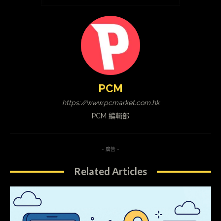
PCM
https://www.pcmarket.com.hk
PCM 編輯部
- 廣告 -
Related Articles