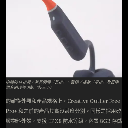
中間的 M 按鍵，兼具開關（長按）、暫停／播放（單按）及召喚
語音助理等功能（按三下）
的確從外觀和產品規格上，Creative Outlier Free
Pro+ 和之前的產品其實沒甚麼分別。同樣是採用矽
膠物料外殼，支援 IPX8 防水等級，內置 8GB 存儲