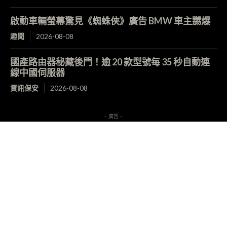
啟動車輛螢幕驚見《蜘蛛俠》廣告 BMW 車主嬲爆
趣聞
2026-08-08
國產路由器秘藏後門！逾 20 款型號每 35 秒自動連
線中國伺服器
資訊保安
2026-08-08
- 廣告 -