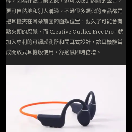
機，因為在聽音樂之餘，還可以聽到周圍的聲音，
更可自然地和別人溝通。不過很多類似的產品都是
把耳機夾在耳朵前面的面頰位置，戴久了可能會有
點夾頭的感覺，而 Creative Outlier Free Pro+ 就
加入專利的可調感測器和開耳式設計，讓耳機能當
成開放式耳機般使用，舒適感即時倍增。