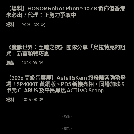
【場料】HONOR Robot Phone 12/8 發佈但香港
未必出？代理：正努力爭取中
場料
2026-08-09
《魔獸世界：至暗之夜》 團隊分享「烏拉特克的詛
咒」新首領戰巧思
遊戲
2026-08-09
【2026 高級音響展】Astell&Kern 旗艦陣容強勢登
場！SP4000T 黃銅版、PD5 新機亮相，同場加映 9
單元 CLARUS 及平民黑馬 ACTIVO Scoop
場料
2026-08-09
- 廣告 -
- 廣告 -