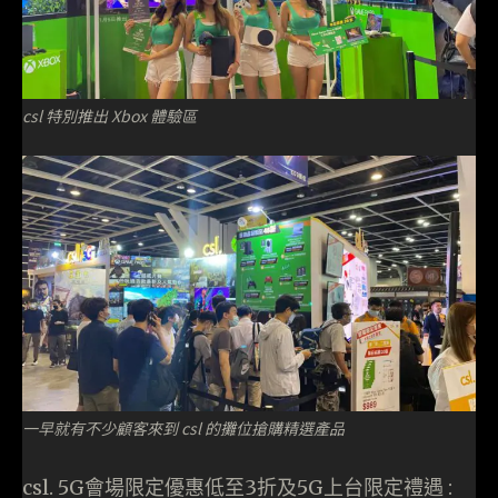
csl 特別推出 Xbox 體驗區
一早就有不少顧客來到 csl 的攤位搶購精選產品
csl. 5G會場限定優惠低至3折及5G上台限定禮遇 :