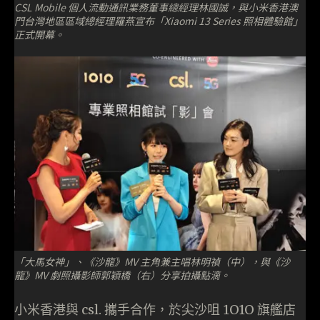
CSL Mobile 個人流動通訊業務董事總經理林國誠，與小米香港澳
門台灣地區區域總經理羅燕宣布「Xiaomi 13 Series 照相體驗館」
正式開幕。
「大馬女神」、《沙龍》MV 主角兼主唱林明禎（中），與《沙
龍》MV 劇照攝影師郭穎橋（右）分享拍攝點滴。
小米香港與 csl. 攜手合作，於尖沙咀 1O1O 旗艦店