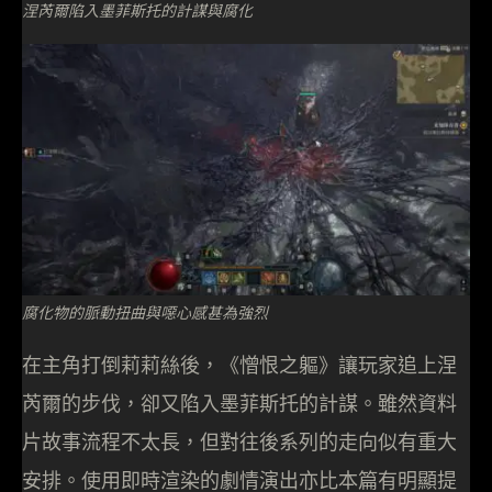
涅芮爾陷入墨菲斯托的計謀與腐化
腐化物的脈動扭曲與噁心感甚為強烈
在主角打倒莉莉絲後，《憎恨之軀》讓玩家追上涅
芮爾的步伐，卻又陷入墨菲斯托的計謀。雖然資料
片故事流程不太長，但對往後系列的走向似有重大
安排。使用即時渲染的劇情演出亦比本篇有明顯提