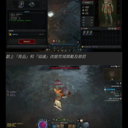
獻上「貢品」和「協議」改變荒城獎勵及懲罰