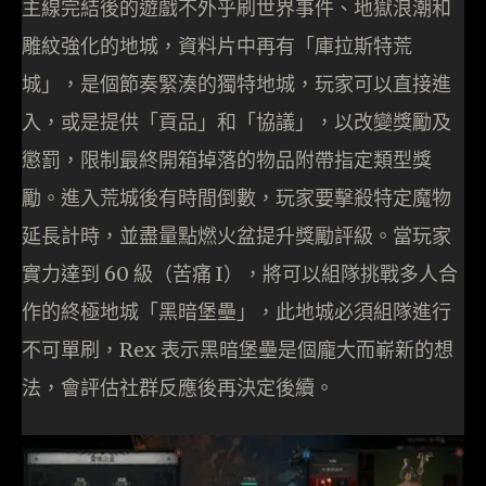
主線完結後的遊戲不外乎刷世界事件、地獄浪潮和
雕紋強化的地城，資料片中再有「庫拉斯特荒
城」，是個節奏緊湊的獨特地城，玩家可以直接進
入，或是提供「貢品」和「協議」，以改變獎勵及
懲罰，限制最終開箱掉落的物品附帶指定類型獎
勵。進入荒城後有時間倒數，玩家要擊殺特定魔物
延長計時，並盡量點燃火盆提升獎勵評級。當玩家
實力達到 60 級（苦痛 I），將可以組隊挑戰多人合
作的終極地城「黑暗堡壘」，此地城必須組隊進行
不可單刷，Rex 表示黑暗堡壘是個龐大而嶄新的想
法，會評估社群反應後再決定後續。