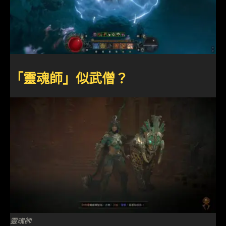
「靈魂師」似武僧？
靈魂師