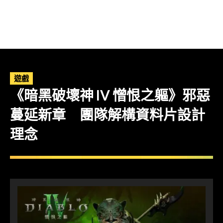
遊戲
《暗黑破壞神 IV 憎恨之軀》邪惡
蔓延新章 團隊解構資料片設計
理念