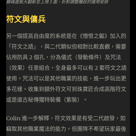
巔峰面板大翻新至上限 5 面，針對調整雕紋的運用安排
符文與傭兵
另一個提高自由度的系統是在《憎恨之軀》加入的
「符文之語」，與二代類似但相對比較直觀，需要
佔用防具 2 個孔，分為儀式（發動條件）及咒法
（效果）任意組合，全身最多可以有 2 套符文之語
使用。咒法可以是其他職業的技能，進一步玩出更
多花樣。收集到額外符文可到珠寶匠合成高階符文
或是遠古秘傳獨特裝備（紫裝）。
Colin 進一步解釋，符文效果是有受二代啟發，如
竊取其他職業魔法的能力。但團隊不希望玩家最後