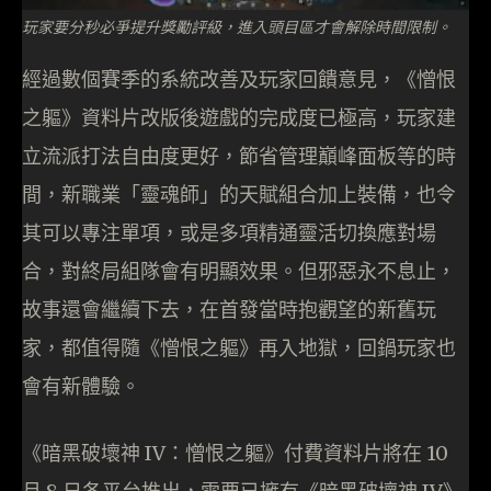
玩家要分秒必爭提升獎勵評級，進入頭目區才會解除時間限制。
經過數個賽季的系統改善及玩家回饋意見，《憎恨
之軀》資料片改版後遊戲的完成度已極高，玩家建
立流派打法自由度更好，節省管理巔峰面板等的時
間，新職業「靈魂師」的天賦組合加上裝備，也令
其可以專注單項，或是多項精通靈活切換應對場
合，對終局組隊會有明顯效果。但邪惡永不息止，
故事還會繼續下去，在首發當時抱觀望的新舊玩
家，都值得隨《憎恨之軀》再入地獄，回鍋玩家也
會有新體驗。
《暗黑破壞神 IV：憎恨之軀》付費資料片將在 10