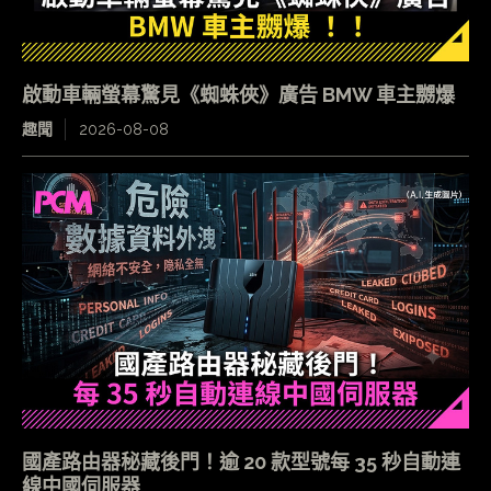
啟動車輛螢幕驚見《蜘蛛俠》廣告 BMW 車主嬲爆
趣聞
2026-08-08
國產路由器秘藏後門！逾 20 款型號每 35 秒自動連
線中國伺服器