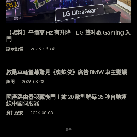
【場料】平價高 Hz 有升降 LG 雙吋數 Gaming 入
門
顯示設備
2026-08-08
啟動車輛螢幕驚見《蜘蛛俠》廣告 BMW 車主嬲爆
趣聞
2026-08-08
國產路由器秘藏後門！逾 20 款型號每 35 秒自動連
線中國伺服器
資訊保安
2026-08-08
- 廣告 -