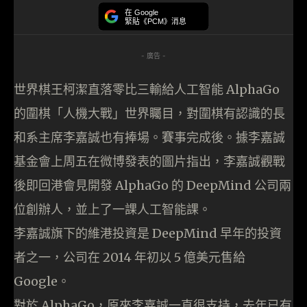
在 Google
緊貼《PCM》消息
- 廣告 -
世界棋王柯潔直落零比三輸給人工智能 AlphaGo
的圍棋「人機大戰」世界矚目，對圍棋有認識的長
和系主席李嘉誠也有捧場。賽事完成後。據李嘉誠
基金會上周五在微博發表的圖片指出，李嘉誠觀戰
後即回港會見開發 AlphaGo 的 DeepMind 公司兩
位創辦人，並上了一課人工智能課。
李嘉誠旗下的維港投資是 DeepMind 早年的投資
者之一，公司在 2014 年初以 5 億美元售給
Google。
對於 AlphaGo，原來李嘉誠一直很支持，去年已有