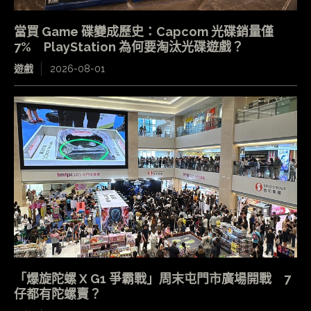
當買 Game 碟變成歷史：Capcom 光碟銷量僅
7% PlayStation 為何要淘汰光碟遊戲？
遊戲
2026-08-01
「爆旋陀螺 X G1 爭霸戰」周末屯門市廣場開戰 7
仔都有陀螺賣？