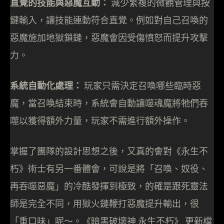
直覺的技能與惡魔互動：
減少繁複的微觀管理與按
鍵輸入，讓技能連動符合直覺。例如對自己召喚的
惡魔施加地獄鎖鏈，惡魔會因受傷憤怒而提升攻擊
力。
系統自動化處理：
玩家只需決定召喚哪些臨時惡
魔，當召喚結束時，系統會自動讓噬魂魔將牠們吞
噬以獲得額外力量，玩家不需進行額外操作。
掌握了團隊的設計思想之後，又真的會對《永生不
朽》術士有另一番體會，可說是將「召喚、奴役、
再吞噬惡魔」的冷酷發揮到極致，的確是跟死靈法
師是完全不同，用獄火鏈鞭打惡魔提升輸出，很
「重口味」呢～。《暗黑破壞神 永生不朽》 更新檔