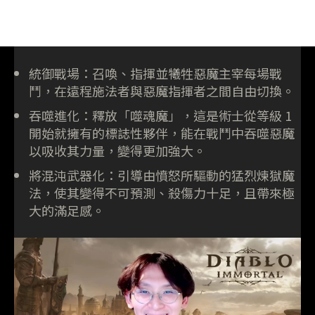
統御戰場：召喚、指揮並犧牲惡魔主宰每場戰
鬥，在遠程施法者與惡魔指揮者之間自由切換。
吞噬進化：釋放「噬魂魔」，這是術士從等級 1
開始就擁有的標誌性夥伴，能在戰鬥中吞噬惡魔
以吸收其力量，變得更加強大。
將混沌武器化：引導由憤怒所驅動的猛烈煉獄魔
法，使其變得不可預測、殺傷力十足，且帶來極
大的滿足感。