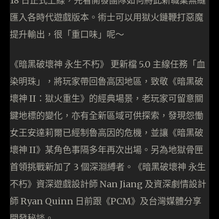
18 日正式上線，先看開發團隊如何將此新職業無縫
匯入各時代遊戲版本。術士可以用獄火鏈鞭打惡魔
提升輸出，很「重口味」呢～
《暗黑破壞神 永生不朽》 更新檔 5.0 主線任務「血
染明珠」，將玩家帶回魯高因地區，致敬《暗黑破
壞神 II：獄火重生》的經典場景，老玩家可留意關
鍵地標的變化，亦有全新區域可供探索，發現怨慟
女王安達莉爾已經制魯高因的危機，並讓《暗黑破
壞神 II》某角色事隔多年再次出場。另為地獄骨匣
首領挑戰新加了 3 個深淵縛者。《暗黑破壞神 永生
不朽》資深遊戲設計師 Nan Jiang 及資深劇情設計
師 Ryan Quinn 日前跟《PCM》及台灣媒體分享
開發秘談。