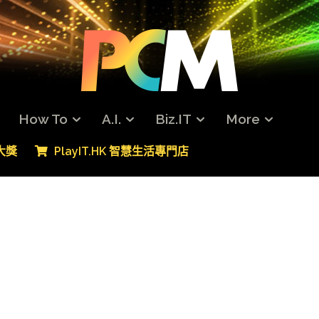
How To
A.I.
Biz.IT
More
專大獎
PlayIT.HK 智慧生活專門店