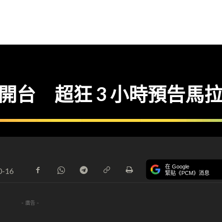
12 日開台 超狂 3 小時預告馬
在 Google
0-16
緊貼《PCM》消息
- 廣告 -