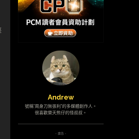
座
Andrew
號稱"周身刀無張利"的多媒體創作人。
很喜歡樂天熊仔的怪叔叔。
有
- 廣告 -