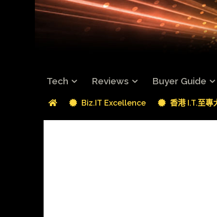
Tech
Reviews
Buyer Guide
Biz.IT Excellence
香港 I.T.至