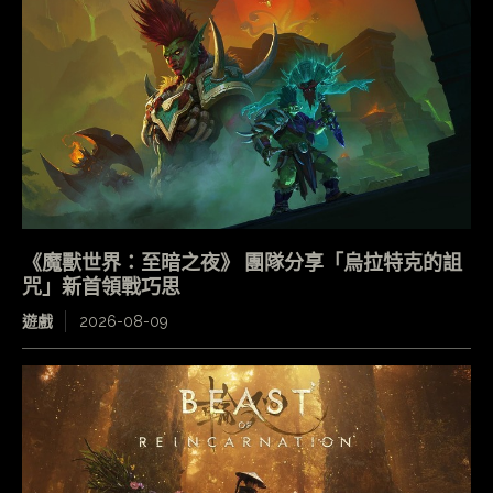
《魔獸世界：至暗之夜》 團隊分享「烏拉特克的詛
咒」新首領戰巧思
遊戲
2026-08-09