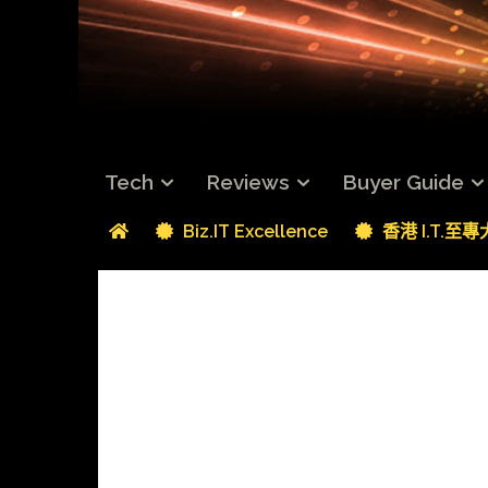
Tech
Reviews
Buyer Guide
Biz.IT Excellence
香港 I.T.至