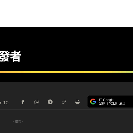
開發者
在 Google
6-10
緊貼《PCM》消息
- 廣告 -