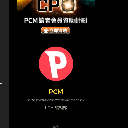
PCM
https://www.pcmarket.com.hk
PCM 編輯部
- 廣告 -