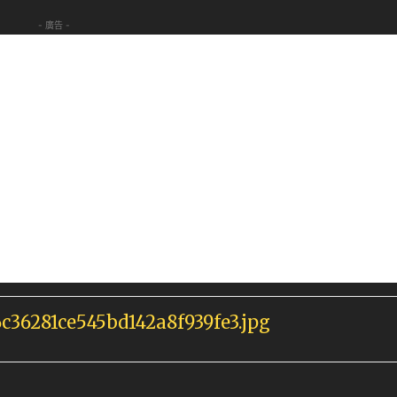
- 廣告 -