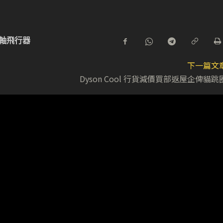
軸飛行器
下一篇文
Dyson Cool 行貨減價買部返屋企俾貓跳