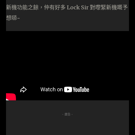
新機功能之餘，仲有好多 Lock Sir 對嚟緊新機嘅予
想𠻹~
- 廣告 -