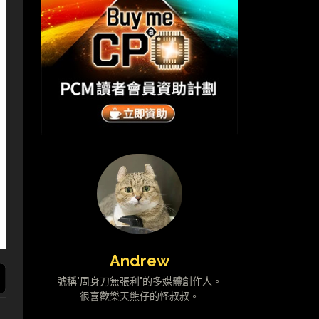
Andrew
號稱"周身刀無張利"的多媒體創作人。
很喜歡樂天熊仔的怪叔叔。