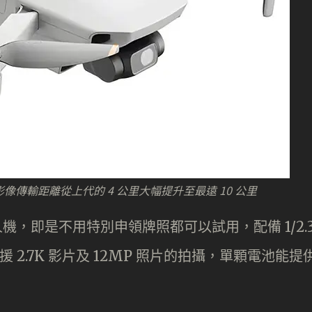
令影像傳輸距離從上代的 4 公里大幅提升至最遠 10 公里
別的無人機，即是不用特別申領牌照都可以試用，配備 1/2.
 2.7K 影片及 12MP 照片的拍攝，單顆電池能提