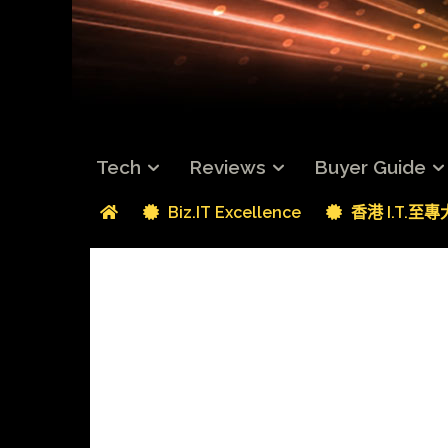
Tech
Reviews
Buyer Guide
Biz.IT Excellence
香港 I.T.至