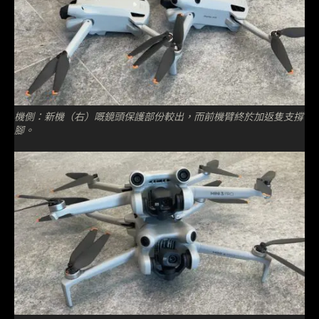
機側：新機（右）嘅鏡頭保護部份較出，而前機臂終於加返隻支撐
腳。