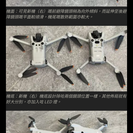
機面：可見新機（右）嘅前避障鏡頭稍為向外傾斜，而延伸至後避
障鏡頭嘅平面較順滑，機尾嘅散熱範圍亦較大。
機底：新機（右）機底設計除咗兩個鏡頭位置一樣，其他佈局就有
好大分別，亦加入咗 LED 燈。