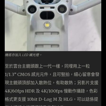
機底亦加入 LED 補光燈。
至於雲台主鏡頭跟上一代一樣，同埋用上一粒
1/1.3” CMOS 感光元件，且可竪拍，細心留意會發
現主鏡頭頂部加入散熱位，有助散熱；另影片支援
4K/60fps HDR 及 4K/100fps 慢動作攝錄，色彩
格式更支援 10bit D-Log M 及 HLG，可以話係提