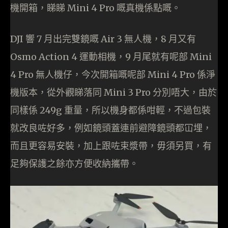
機開箱，睇睇 Mini 4 Pro 嘅真機係點嘅。
DJI 響 7 月出完雙鏡嘅 Air 3 無人機，8 月又有
Osmo Action 4 運動相機，9 月尾就有呢部 Mini
4 Pro 無人機仔，今次開箱嘅呢部 Mini 4 Pro 係淨
機版本，從外觀睇落同 Mini 3 Pro 分別唔大，由於
同樣係 249g 重量，所以機身都係咁輕，不過包裝
就改良咗好多，例如鏡頭蓋連前避障鏡頭都冚埋，
而且更容易安裝，加上跟咗束漿帶，毋須另買，有
足夠保護之餘亦方便收納攜帶。