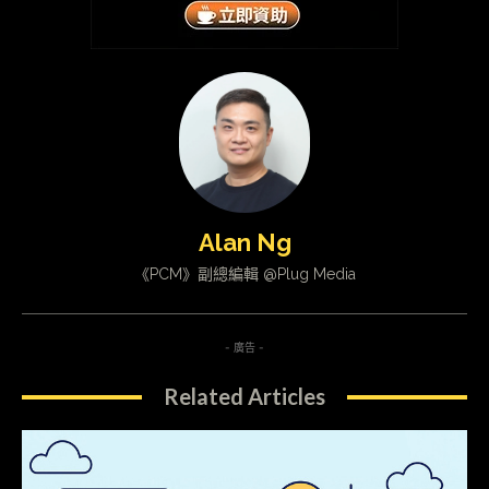
Alan Ng
《PCM》副總編輯 @Plug Media
- 廣告 -
Related Articles