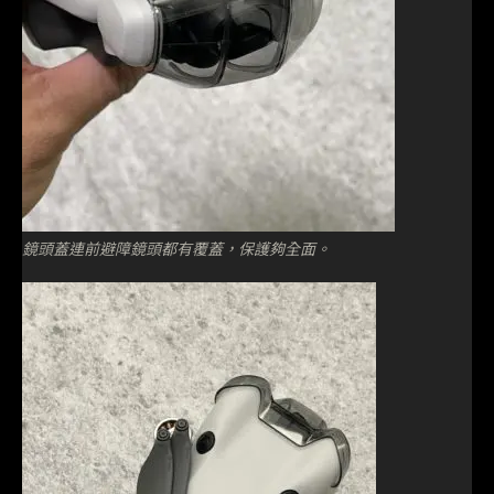
鏡頭蓋連前避障鏡頭都有覆蓋，保護夠全面。