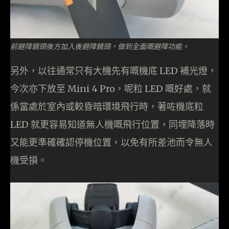
前避障鏡頭後方加入後避障鏡頭，做到全面嘅避障功能。
另外，以往通常只有大機先有嘅機底 LED 補光燈，
今次亦下放至 Mini 4 Pro，呢粒 LED 嘅好處，就
係當處於室內或較昏暗環境飛行時，著咗機底粒
LED 就更容易知道無人機嘅飛行位置，同埋降落時
又能更準確確認停機位置，以免有所差池而令無人
機受損。