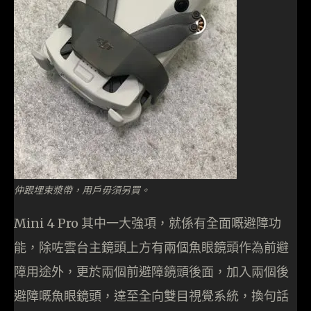
仲跟埋束漿帶，用戶毋須另買。
Mini 4 Pro 其中一大強項，就係有全面嘅避障功
能，除咗雲台主鏡頭上方有兩個魚眼鏡頭作為前避
障用途外，更於兩個前避障鏡頭後面，加入兩個後
避障嘅魚眼鏡頭，達至全向雙目視覺系統，換句話