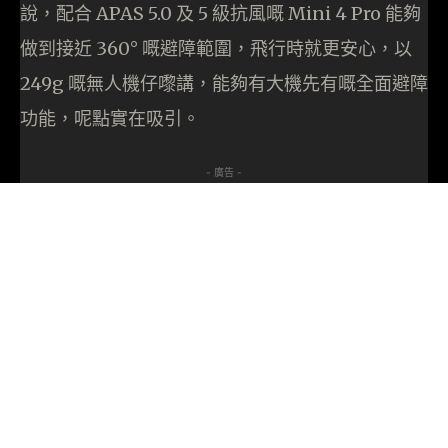
說，配合 APAS 5.0 及 5 級抗風嘅 Mini 4 Pro 能夠
做到接近 360° 嘅避障範圍，飛行時就更安心，以
249g 嘅無人機仔嚟講，能夠有大機先有嘅全面避障
功能，呢點實在吸引。
- 廣告 -