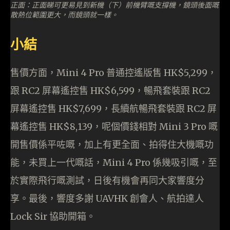
正面：正面睇可更易見到新機（下）前機臂嘅支撐機，鏡頭後面嘅
散熱位範圍更大，而鏡頭就一樣。
小結
售價方面，Mini 4 Pro 普通控遙版售 HK$5,299，
跟 RC2 屏幕遙控售 HK$6,599，暢飛套裝跟 RC2
屏幕遙控售 HK$7,699，長續航暢飛套裝跟 RC2 屏
幕遙控售 HK$8,139，呢個價錢相對 Mini 3 Pro 嘅
開售價係平咗嘅，加上有更全面、拍得住大機嘅功
能，未買上一代嘅話，Mini 4 Pro 係幾吸引嘅，至
於實際飛行嘅測試，日後有機會再同大家響度分
享。最後，響度多謝 UAVHK 創會人、航拍達人
Lock Sir 協助開箱。