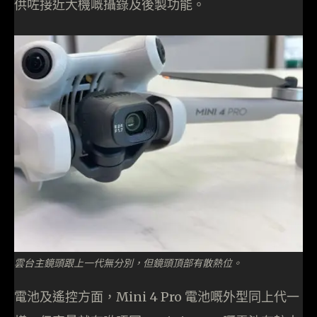
供咗接近大機嘅攝錄及後製功能。
雲台主鏡頭跟上一代無分別，但鏡頭頂部有散熱位。
電池及遙控方面，Mini 4 Pro 電池嘅外型同上代一