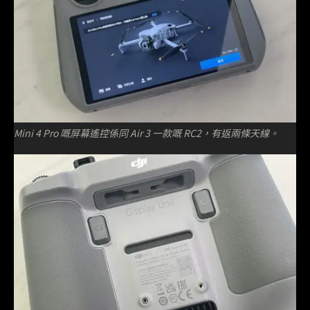
Mini 4 Pro 嘅屏幕遙控係同 Air 3 一款嘅 RC2，有返兩條天線。