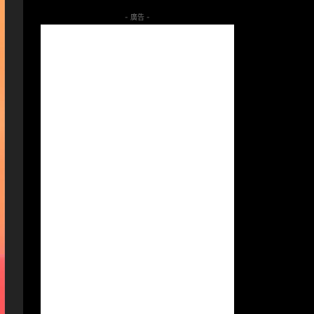
- 廣告 -