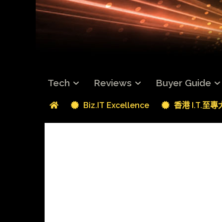
Tech
Reviews
Buyer Guide
Biz.IT Excellence
香港 I.T.至