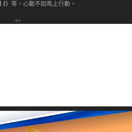
ill f》等，心動不如馬上行動。
- 廣告 -