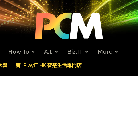
How To
A.I.
Biz.IT
More
專大獎
PlayIT.HK 智慧生活專門店