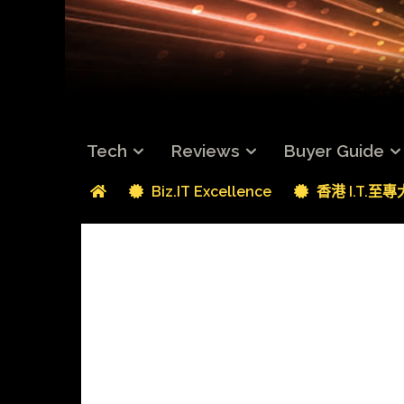
Tech
Reviews
Buyer Guide
Biz.IT Excellence
香港 I.T.至