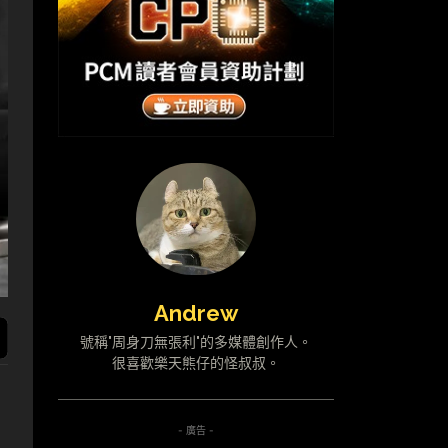
Andrew
號稱"周身刀無張利"的多媒體創作人。
很喜歡樂天熊仔的怪叔叔。
- 廣告 -