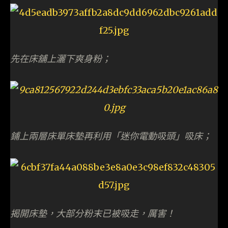
先在床舖上灑下爽身粉；
鋪上兩層床單床墊再利用「迷你電動吸頭」吸床；
揭開床墊，大部分粉末已被吸走，厲害！