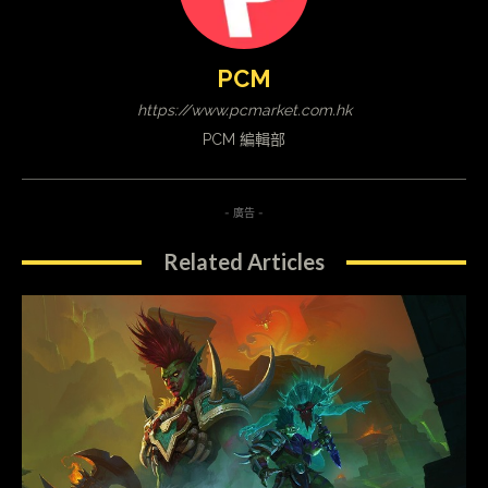
PCM
https://www.pcmarket.com.hk
PCM 編輯部
- 廣告 -
Related Articles