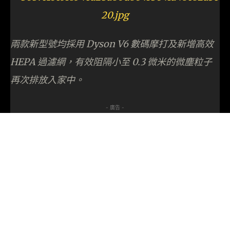
兩款新型號均採用 Dyson V6 數碼摩打及新增高效
HEPA 過濾網，有效阻隔小至 0.3 微米的微塵粒子
再次排放入家中。
- 廣告 -