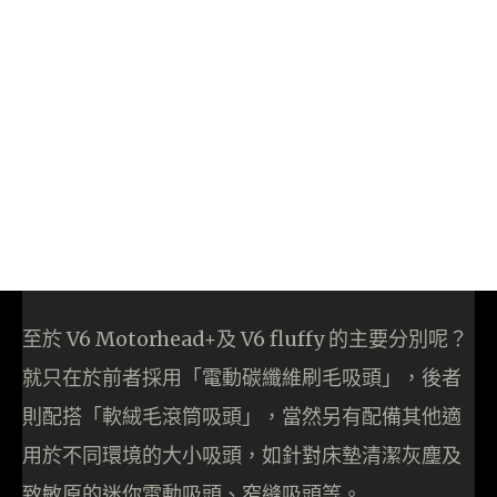
至於 V6 Motorhead+及 V6 fluffy 的主要分別呢？
就只在於前者採用「電動碳纖維刷毛吸頭」，後者
則配搭「軟絨毛滾筒吸頭」，當然另有配備其他適
用於不同環境的大小吸頭，如針對床墊清潔灰塵及
致敏原的迷你電動吸頭、窄縫吸頭等。