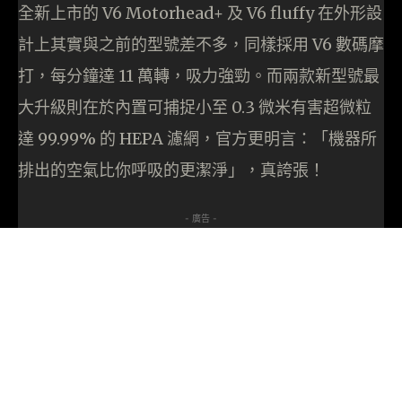
全新上市的 V6 Motorhead+ 及 V6 fluffy 在外形設
計上其實與之前的型號差不多，同樣採用 V6 數碼摩
打，每分鐘達 11 萬轉，吸力強勁。而兩款新型號最
大升級則在於內置可捕捉小至 0.3 微米有害超微粒
達 99.99% 的 HEPA 濾網，官方更明言：「機器所
排出的空氣比你呼吸的更潔淨」，真誇張！
- 廣告 -