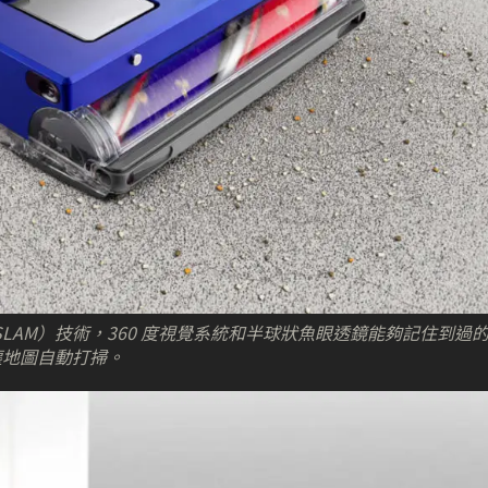
建構（SLAM）技術，360 度視覺系統和半球狀魚眼透鏡能夠記住到過
塵地圖自動打掃。