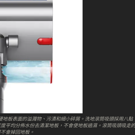
去除硬地板表面的溢濺物、污漬和細小碎屑。洗地滾筒吸頭採用八點
寬度平均分佈水份去清潔地板，不會使地板過濕。滾筒吸頭吸走
屑不會掉回地板。