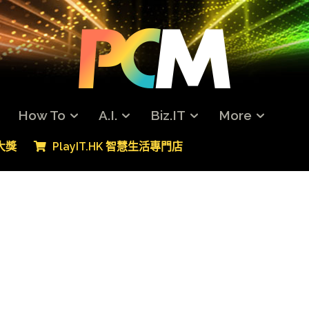
How To
A.I.
Biz.IT
More
專大獎
PlayIT.HK 智慧生活專門店