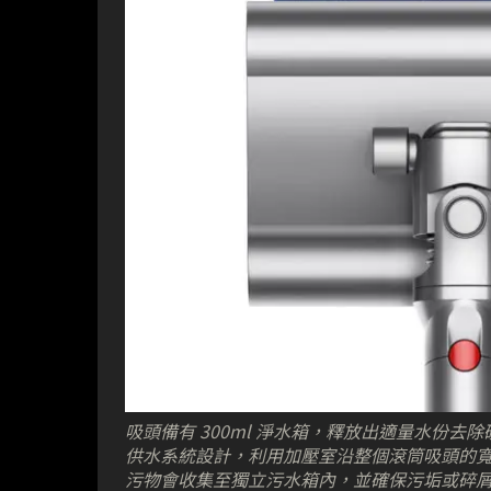
吸頭備有 300ml 淨水箱，釋放出適量水份
供水系統設計，利用加壓室沿整個滾筒吸頭的
污物會收集至獨立污水箱內，並確保污垢或碎