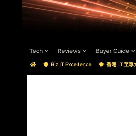
Tech
Reviews
Buyer Guide
Biz.IT Excellence
香港 I.T.至