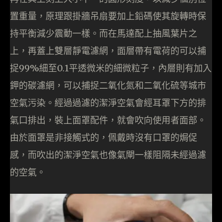
置重量，原理跟掛牆吊扇要加上鉛碼使其旋轉時保
持平衡減少震動一樣。而在馬達配上抽風葉片之
上，再蓋上雙層靜電濾網，面層帶有電荷的可以捕
捉99%細至0.1平透微米的細微粒子，內層則有加入
鉀的碳濾網，可以捕捉二氧化氮和二氧化硫等城市
空氣污染。經過過濾的潔淨空氣會經耳罩下方的排
氣口排出，裝上面罩配件，就會吹向使用者面部。
由於面罩是非接觸式的，佩戴時沒有口罩的焗促
感，而吹出的潔淨空氣也像氣閘一樣阻隔未經過濾
的空氣。