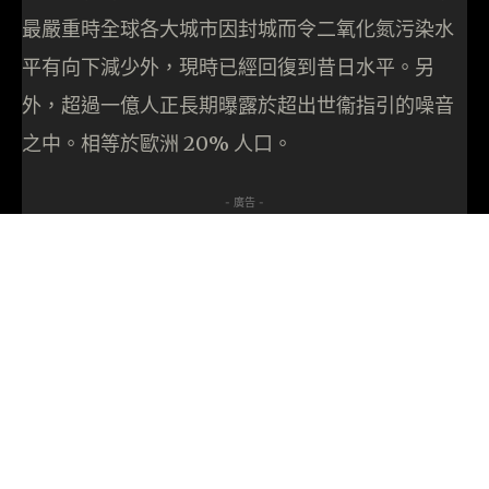
最嚴重時全球各大城市因封城而令二氧化氮污染水
平有向下減少外，現時已經回復到昔日水平。另
外，超過一億人正長期曝露於超出世衞指引的噪音
之中。相等於歐洲 20% 人口。
- 廣告 -