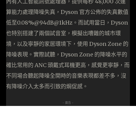
內有人工智能訊號處理器，提供每秒 48,000 次運
算能力處理降噪失真，Dyson 官方公佈的失真數值
低至0.08%@94dB@1kHz。而試用當日，Dyson
也特別搭建了兩個試音室，模擬出嘈雜的城市環
境，以及寧靜的家居環境下，使用 Dyson Zone 的
降噪表現。實際試聽，Dyson Zone 的降噪水平的
確比常用的 ANC 頭戴式耳機更高，感覺更寧靜，而
不同場合聽起降噪全開時的音樂表現都差不多，沒
有降噪介入太多而引致的焗促感。
- 廣告 -