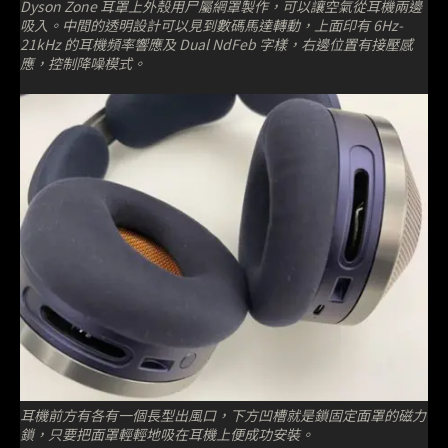
Dyson Zone 耳罩上外殼用尸屬網罩製作，可以讓空氣從耳機兩邊
吸入。中間的透明設計可以見到數碼馬達轉動，上面印有 6Hz-
21kHz 的耳機頻率響應及 Dual NdFeb 字樣，右邊位置有接壓感
應，控制降噪模式。
耳機前方有各有一個長型出風口，下方凹槽就是鎖固定面罩的磁力
鎖，只要把面罩輕輕地吸在耳機上便成功安裝。