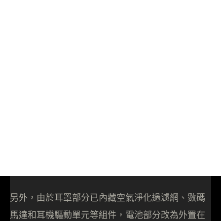
另外，由於耳罩部分已內藏空氣淨化過濾網、數碼
馬達和耳機驅動單元等組件，電池部分改為外置在