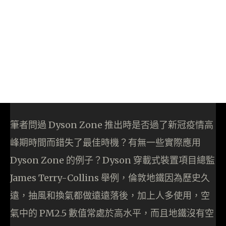
筆者問過 Dyson Zone 推出時是否過了新冠疫情高
峰期時間而錯失了最佳時機？有無一些實際應用
Dyson Zone 的例子？Dyson 穿載式裝置項目總監
James Terry-Collins 舉例，倫敦地鐵因為歷史久
遠，抽風和換氣都做遠遠落後，加上人多使用，空
氣中的 PM2.5 數值常處於高水平，而且地鐵沒有空