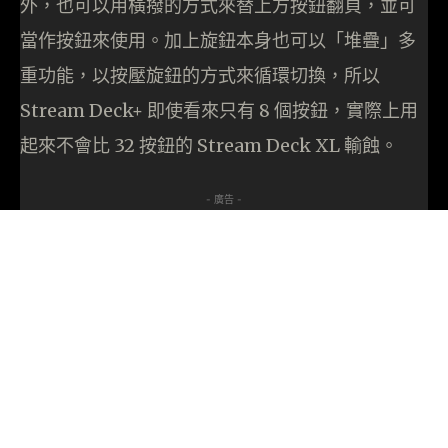
外，也可以用橫撥的方式來替上方按鈕翻頁，並可
當作按鈕來使用。加上旋鈕本身也可以「堆疊」多
重功能，以按壓旋鈕的方式來循環切換，所以
Stream Deck+ 即使看來只有 8 個按鈕，實際上用
起來不會比 32 按鈕的 Stream Deck XL 輸蝕。
- 廣告 -