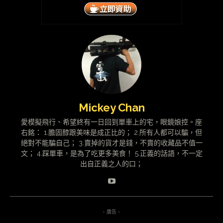
Mickey Chan
愛模擬飛行、希望終有一日回到單車上的宅，眼鏡娘控。座
右銘： 1.膽固醇跟美味是成正比的； 2.所有人都可以騙，但
絕對不能騙自己； 3.賣掉的貨才是錢，不賣的收藏品不值一
文； 4.踩單車，是為了吃更多美食！ 5.正義的話語，不一定
出自正義之人的口；
- 廣告 -