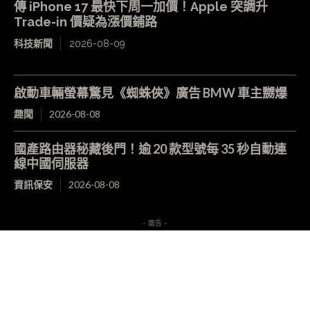
傳 iPhone 17 最快下周一加價！Apple 突調升
Trade-in 價疑為漲價鋪路
科技新聞
2026-08-09
啟動車輛螢幕驚見《蜘蛛俠》廣告 BMW 車主嬲爆
趣聞
2026-08-08
國產路由器秘藏後門！逾 20 款型號每 35 秒自動連
線中國伺服器
資訊保安
2026-08-08
- 廣告 -