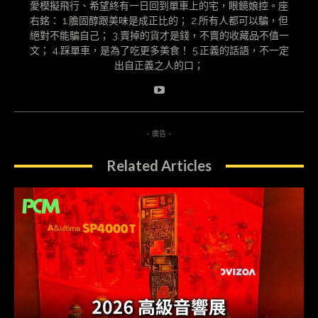
愛模擬飛行、希望終有一日回到單車上的宅，眼鏡娘控。座
右銘： 1.膽固醇跟美味是成正比的； 2.所有人都可以騙，但
絕對不能騙自己； 3.賣掉的貨才是錢，不賣的收藏品不值一
文； 4.踩單車，是為了吃更多美食！ 5.正義的話語，不一定
出自正義之人的口；
- 廣告 -
Related Articles