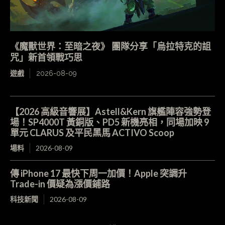
《魔獸世界：至暗之夜》 團隊分享「烏拉特克的詛
咒」新首領戰巧思
遊戲
2026-08-09
【2026 高級音響展】Astell&Kern 旗艦陣容強勢登
場！SP4000T 黃銅版、PD5 新機亮相，同場加映 9
單元 CLARUS 及平民黑馬 ACTIVO Scoop
場料
2026-08-09
傳 iPhone 17 最快下周一加價！Apple 突調升
Trade-in 價疑為漲價鋪路
科技新聞
2026-08-09