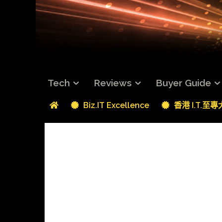
Tech
Reviews
Buyer Guide
Biz.IT Excellence
香港 I.T.至