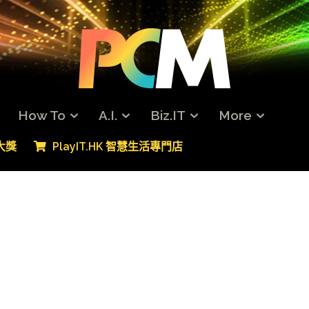
How To
A.I.
Biz.IT
More
專大獎
PlayIT.HK 智慧生活專門店