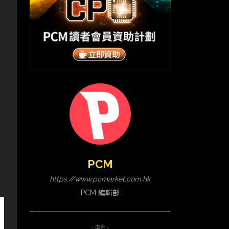
PCM
https://www.pcmarket.com.hk
PCM 編輯部
- 廣告 -