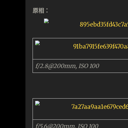
原相：
f/2.8@200mm, ISO 100
f/5.6@200mm, ISO 100