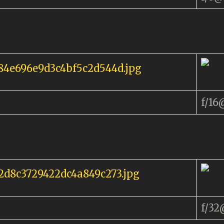
f/16
f/3