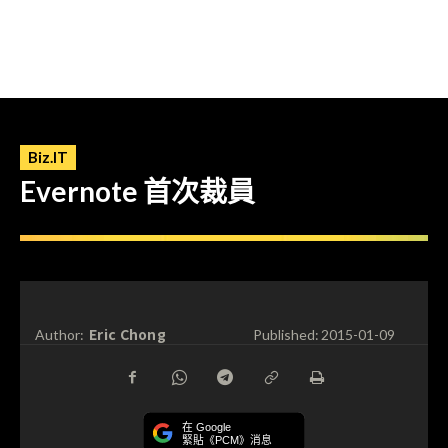
Biz.IT
Evernote 首次裁員
Eric Chong
Author:
Published:
2015-01-09
在 Google
緊貼《PCM》消息