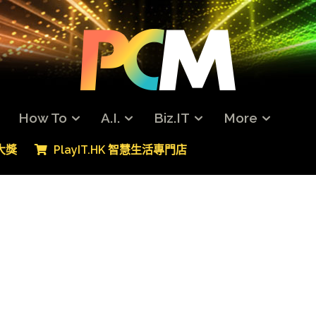
How To
A.I.
Biz.IT
More
專大獎
PlayIT.HK 智慧生活專門店