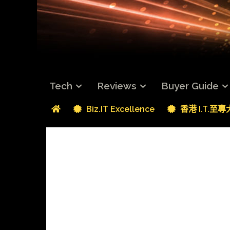
Tech
Reviews
Buyer Guide
Biz.IT Excellence
香港 I.T.至