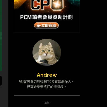
Andrew
號稱"周身刀無張利"的多媒體創作人。
很喜歡樂天熊仔的怪叔叔。
- 廣告 -