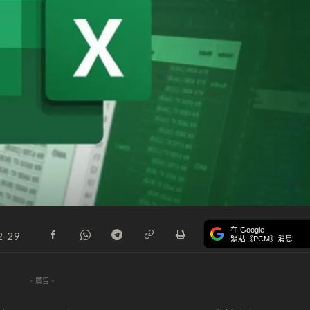
在 Google
2-29
緊貼《PCM》消息
- 廣告 -