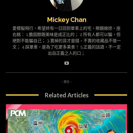
Mickey Chan
愛模擬飛行、希望終有一日回到單車上的宅，眼鏡娘控。座
右銘： 1.膽固醇跟美味是成正比的； 2.所有人都可以騙，但
絕對不能騙自己； 3.賣掉的貨才是錢，不賣的收藏品不值一
文； 4.踩單車，是為了吃更多美食！ 5.正義的話語，不一定
出自正義之人的口；
- 廣告 -
Related Articles