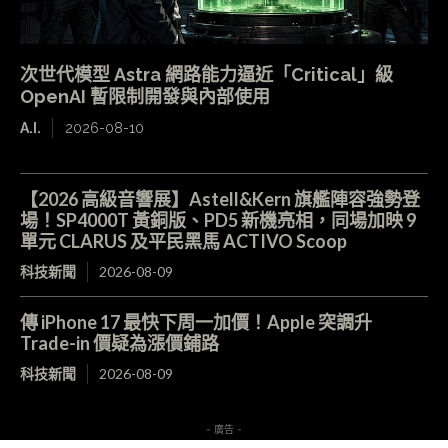
次世代模型 Astra 網路能力逼近「Critical」級
OpenAI 暫限制開發與內部使用
A.I.
2026-08-10
【2026 高級音響展】Astell&Kern 旗艦陣容強勢登
場！SP4000T 黃銅版、PD5 新機亮相，同場加映 9
單元 CLARUS 及平民黑馬 ACTIVO Scoop
科技新聞
2026-08-09
傳 iPhone 17 最快下周一加價！Apple 突調升
Trade-in 價疑為漲價鋪路
科技新聞
2026-08-09
- 廣告 -