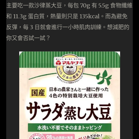
主要吃一款沙律蒸大豆，每包 70g 有 5.5g 食物纖維
和 11.3g 蛋白質，熱量則只是 135kcal。而為避免
反彈，每 3 日就會進行一小時肌肉訓練。想減肥的
你又會否試一試？