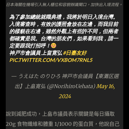
日本海關在機場引入無人櫃位和容貌辦識閘口，加快出入境流程。
為了參加總統就職典禮，我將於明日入境台灣。
入境審查時，有效的護照會放在左邊，而我目前
的樣貌在右邊，雖然外觀上有些許不同，但兩者
都確實是我。台灣的朋友們，如果看到我，請一
定要跟我打招呼！
神戸市會議員 上畠寛弘
#日臺友好
PIC.TWITTER.COM/VXBOM7RNL5
— うえはた のりひろ 神戸市会議員【東灘区選
出】上畠寛弘 (@NorihiroUehata)
May 16,
2024
說到減肥成功，上畠市議員表示關鍵是每日攝取
20g 食物纖維和體重 1/1000 的蛋白質，他說自己