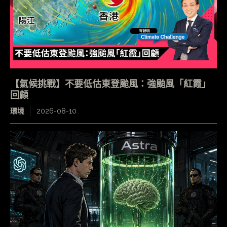
【氣候挑戰】不要低估東登颱風：強颱風「紅霞」
回顧
環境
2026-08-10