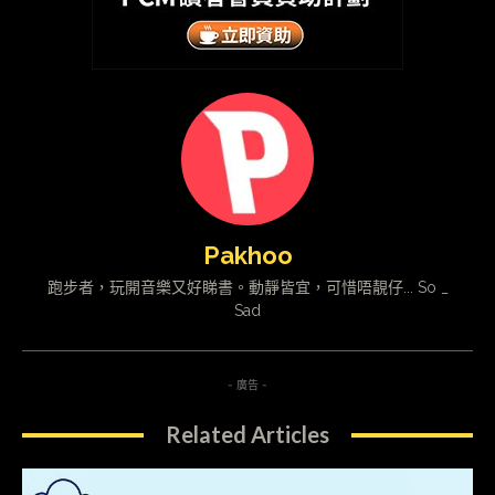
Pakhoo
跑步者，玩開音樂又好睇書。動靜皆宜，可惜唔靚仔... So _
Sad
- 廣告 -
Related Articles