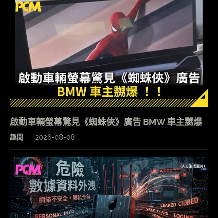
啟動車輛螢幕驚見《蜘蛛俠》廣告 BMW 車主嬲爆
趣聞
2026-08-08