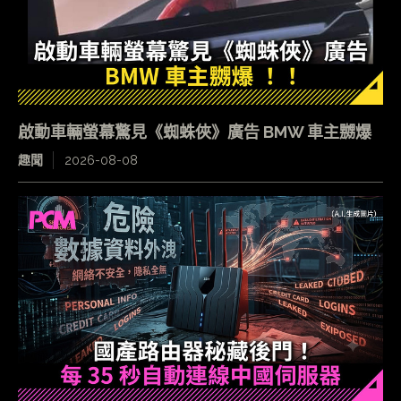
啟動車輛螢幕驚見《蜘蛛俠》廣告 BMW 車主嬲爆
趣聞
2026-08-08