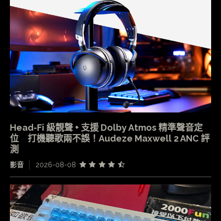
Head-Fi 級靚聲 + 支援 Dolby Atmos 精準聲音定
位 打機聽歌兩不誤！Audeze Maxwell 2 ANC 評
測
影音
2026-08-08