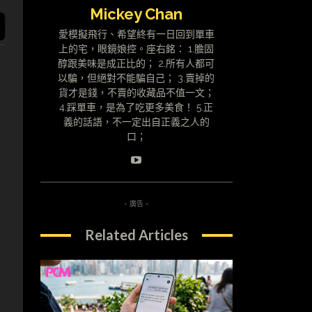
Mickey Chan
愛模擬飛行、希望終有一日回到單車
上的宅，眼鏡娘控。座右銘： 1.膽固
醇跟美味是成正比的； 2.所有人都可
以騙，但絕對不能騙自己； 3.賣掉的
貨才是錢，不賣的收藏品不值一文；
4.踩單車，是為了吃更多美食！ 5.正
義的話語，不一定出自正義之人的
口；
- 廣告 -
Related Articles