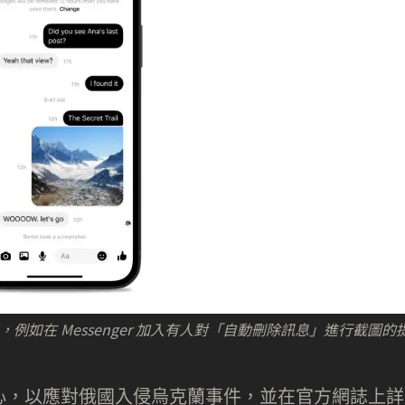
能，例如在 Messenger 加入有人對「自動刪除訊息」進行截圖的
動中心，以應對俄國入侵烏克蘭事件，並在官方網誌上詳