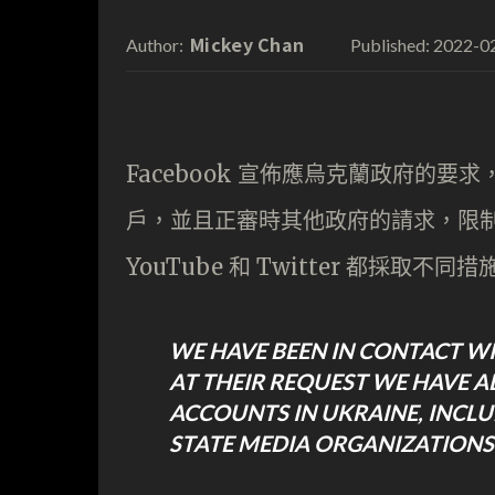
Mickey Chan
2022-0
Author:
Published:
Facebook 宣佈應烏克蘭政府的
戶，並且正審時其他政府的請求，限
YouTube 和 Twitter 都採取
WE HAVE BEEN IN CONTACT W
AT THEIR REQUEST WE HAVE A
ACCOUNTS IN UKRAINE, INCL
STATE MEDIA ORGANIZATIONS