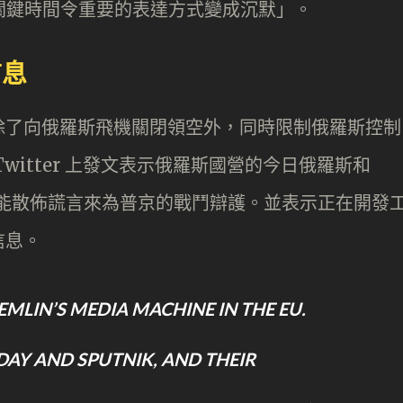
會「在關鍵時間令重要的表達方式變成沉默」。
信息
除了向俄羅斯飛機關閉領空外，同時限制俄羅斯控制
witter 上發文表示俄羅斯國營的今日俄羅斯和
將不能散佈謊言來為普京的戰鬥辯護。並表示正在開發
信息。
EMLIN’S MEDIA MACHINE IN THE EU.
DAY AND SPUTNIK, AND THEIR