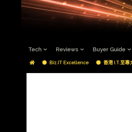
Tech
Reviews
Buyer Guide
Biz.IT Excellence
香港 I.T.至