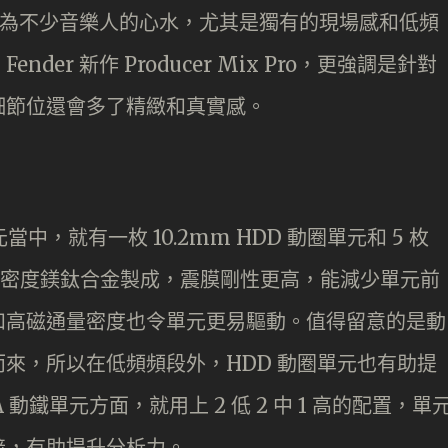
樣成為不少音樂人的心水，尤其是獨有的現場感和低頻
er 新作 Producer Mix Pro，更強調是針對
細節位還會多了精緻和真實感。
元當中，就有一枚 10.2mm HDD 動圈單元和 5 枚
以高密度鎂鈦合金製成，震膜剛性更高，能減少單元前
和高磁通量密度也令單元更易驅動。值得留意的是動
來，所以在低頻頻段外，HDD 動圈單元也有助提
動鐵單元方面，就用上 2 低 2 中 1 高的配置，單
接，有助提升分析力。