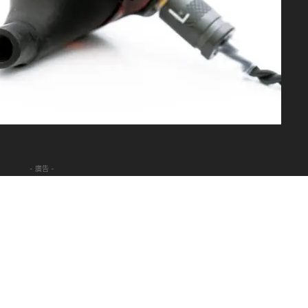
- 廣告 -