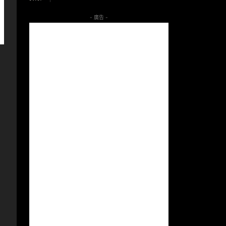
- 廣告 -
，