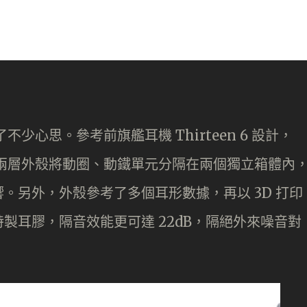
不少心思。參考前旗艦耳機 Thirteen 6 設計，
觀，兩層外殼將動圈、動鐵單元分隔在兩個獨立箱體內
。另外，外殼參考了多個耳形數據，再以 3D 打印
製耳膠，隔音效能更可達 22dB，隔絕外來噪音對