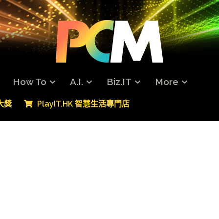
How To
A.I.
Biz.IT
More
專大獎
PlayIT.HK 智慧生活專門店