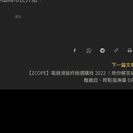
- 廣告 -
下一篇文
【ZCOPE】電競滑鼠終極選購技 2022 ！助你解答
難雜症、輕鬆搵專屬 DP