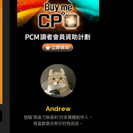
Andrew
號稱"周身刀無張利"的多媒體創作人。
很喜歡樂天熊仔的怪叔叔。