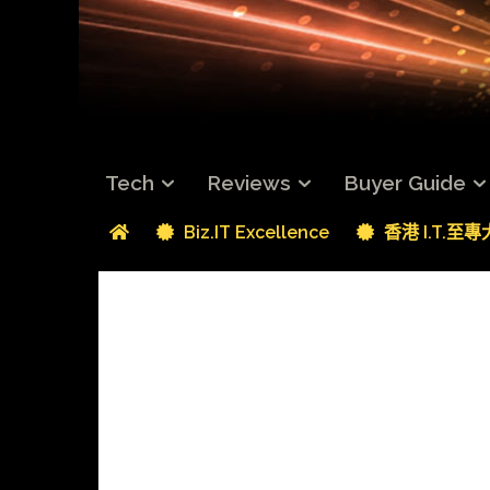
Tech
Reviews
Buyer Guide
Biz.IT Excellence
香港 I.T.至