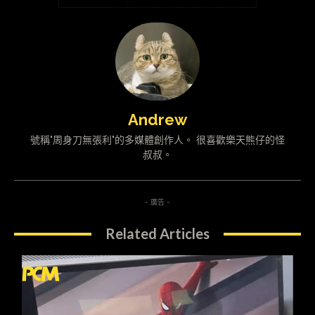
Andrew
號稱"周身刀無張利"的多媒體創作人。 很喜歡樂天熊仔的怪
叔叔。
- 廣告 -
Related Articles