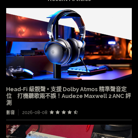
Head-Fi 級靚聲 + 支援 Dolby Atmos 精準聲音定
位 打機聽歌兩不誤！Audeze Maxwell 2 ANC 評
測
影音
2026-08-08