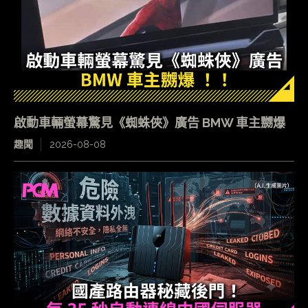
啟動車輛螢幕驚見《蜘蛛俠》廣告 BMW 車主嬲爆
趣聞
2026-08-08