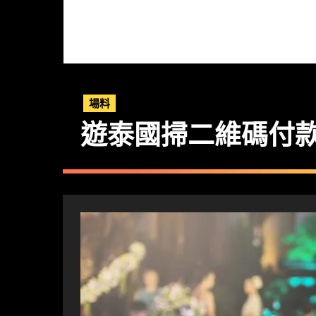
場料
遊泰國掃二維碼付