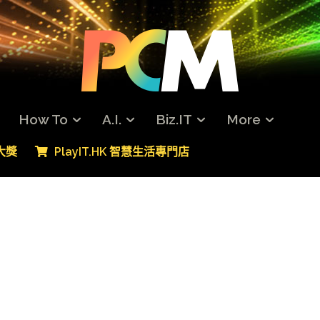
How To
A.I.
Biz.IT
More
專大獎
PlayIT.HK 智慧生活專門店