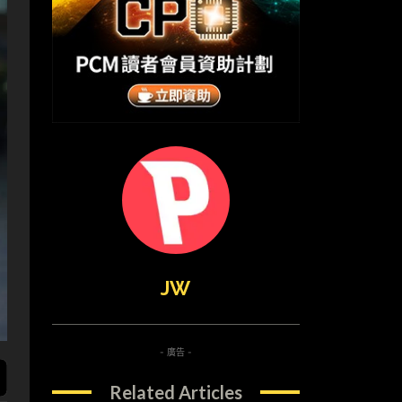
JW
- 廣告 -
Related Articles