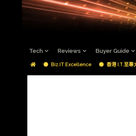
Tech
Reviews
Buyer Guide
Biz.IT Excellence
香港 I.T.至