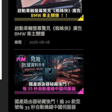
啟動車輛螢幕驚見《蜘蛛俠》廣告
BMW 車主嬲爆
趣聞
2026-08-08
國產路由器秘藏後門！逾 20 款型
號每 35 秒自動連線中國伺服器