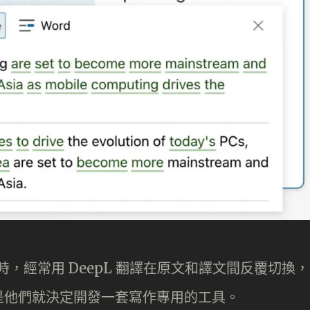
時，經常用 DeepL 翻譯在原文和譯文間反覆切換，
是他們就決定開發一套寫作專用的工具。