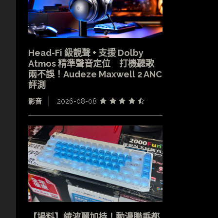
Head-Fi 級靚聲 + 支援 Dolby
Atmos 精準聲音定位 打機聽歌
兩不誤！Audeze Maxwell 2 ANC
評測
影音
2026-08-08
【場料】綾波麗加持！動漫聯乘都