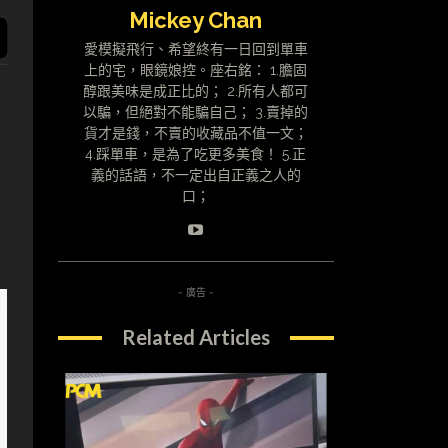
Mickey Chan
愛模擬飛行、希望終有一日回到單車
上的宅，眼鏡娘控。座右銘： 1.膽固
醇跟美味是成正比的； 2.所有人都可
以騙，但絕對不能騙自己； 3.賣掉的
貨才是錢，不賣的收藏品不值一文；
4.踩單車，是為了吃更多美食！ 5.正
義的話語，不一定出自正義之人的
口；
- 廣告 -
Related Articles