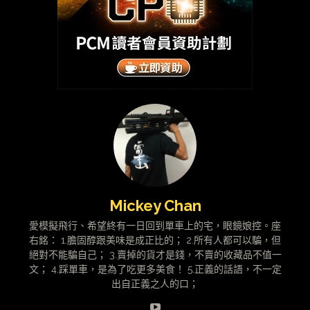
Mickey Chan
愛模擬飛行、希望終有一日回到單車上的宅，眼鏡娘控。座
右銘： 1.膽固醇跟美味是成正比的； 2.所有人都可以騙，但
絕對不能騙自己； 3.賣掉的貨才是錢，不賣的收藏品不值一
文； 4.踩單車，是為了吃更多美食！ 5.正義的話語，不一定
出自正義之人的口；