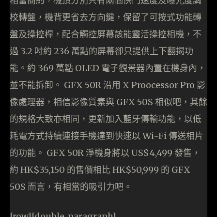
相當簡約，機頂分別只有兩個快門速度及曝光度調
校轉盤，機背更省去方向鍵，保留了可按式功能轉
盤及操控桿，配合觸控屏幕該能靈活操控相機，不
過 3.2 吋約 236 萬點的屏幕卻只提供上下翻揭功
能。約 369 萬點 OLED 電子觀景器內置在機身內，
並不能拆卸。 GFX 50R 沿用 X Proocessor Pro 影
像處理器，相信影像質素與 GFX 50S 相似吧，其餘
的規格大致亦相同，更新加入藍牙傳輸功能，以低
耗電方式持續連接手機達到快速以 Wi-Fi 傳送相片
的功能。 GFX 50R 淨機身將以 US$4,499 發售，
約 HK$35,150 的售價相比 HK$50,999 的 GFX
50S 而言，有相當的吸引力吧。
[row][double_paragraph]