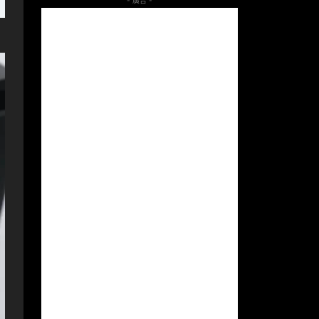
- 廣告 -