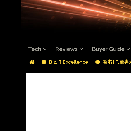
Tech
Reviews
Buyer Guide
Biz.IT Excellence
香港 I.T.至