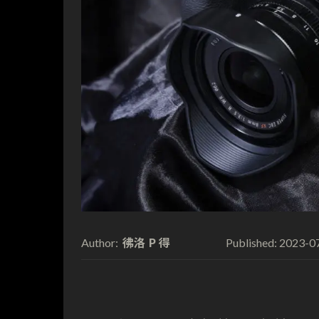
彿洛 P 得
2023-0
Author:
Published: