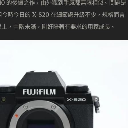
前 X-S10 的後繼之作，由外觀到手感都無限相似。問題是
但今時今日的 X-S20 在細節處升級不少，規格而言
以上，中階未滿，剛好陪著有要求的用家成長。