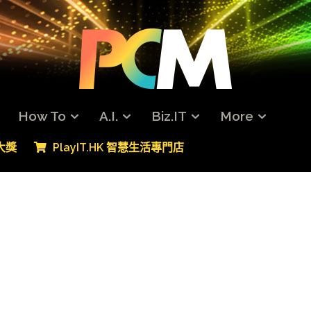
How To
A.I.
Biz.IT
More
專大獎
PlayIT.HK 智慧生活專門店