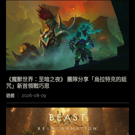
《魔獸世界：至暗之夜》 團隊分享「烏拉特克的詛
咒」新首領戰巧思
遊戲
2026-08-09