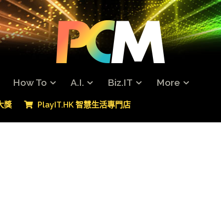
How To
A.I.
Biz.IT
More
專大獎
PlayIT.HK 智慧生活專門店