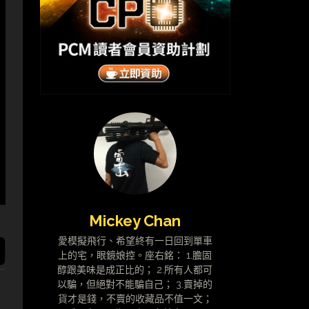
Mickey Chan
愛模擬飛行、希望終有一日回到單車
上的宅，眼鏡娘控。座右銘： 1.膽固
醇跟美味是成正比的； 2.所有人都可
以騙，但絕對不能騙自己； 3.賣掉的
貨才是錢，不賣的收藏品不值一文；