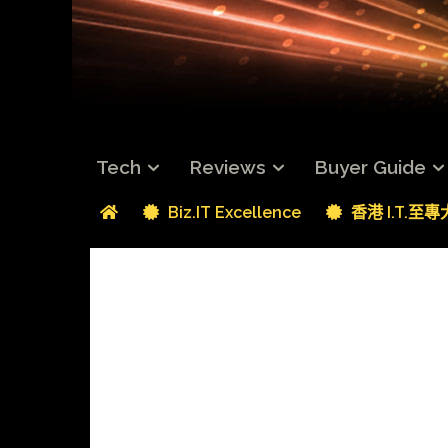
Tech
Reviews
Buyer Guide
Biz.IT Excellence
香港 I.T.至