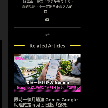
4.踩單車，是為了吃更多美食！ 5.正
義的話語，不一定出自正義之人的
不
口；
- 廣告 -
Related Articles
限時一個月過渡 Gemini Google
助理確定 9 月 4 日起「熄機」