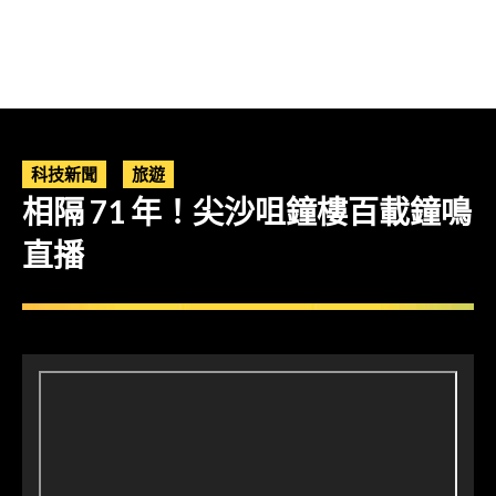
科技新聞
旅遊
相隔 71 年！尖沙咀鐘樓百載鐘鳴
直播