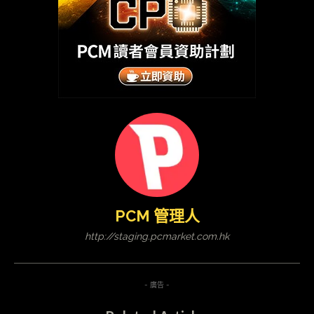
PCM 管理人
http://staging.pcmarket.com.hk
- 廣告 -