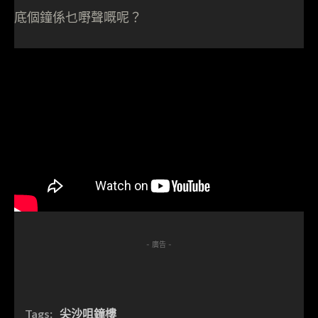
底個鐘係乜嘢聲嘅呢？
- 廣告 -
Tags:
尖沙咀鐘樓