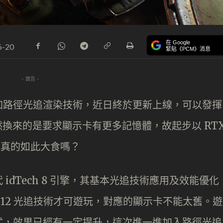
在 Google
6-20
緊貼《PCM》消息
- 廣告 -
加路徑光追渲染技術，近日終於更新上線，可以發揮
當然換來的是要求顯示卡有更多記憶體，故起步以 RT
，到底真的如此大食嗎？
idTech 8 引擎，其基本光追技術應用及效能優化
X12 光追技術才可遊玩，對應的顯示卡不能太舊。遊
式，效果已經有一定提升，這次進一進加入路徑光追