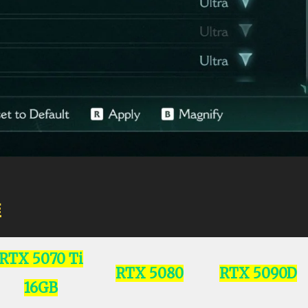
推
RTX 5070 Ti
RTX 5080
RTX 5090D
16GB