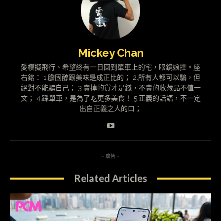
Mickey Chan
愛模擬飛行、希望終有一日回到單車上的宅，眼鏡娘控。座
右銘： 1.膽固醇跟美味是成正比的； 2.所有人都可以騙，但
絕對不能騙自己； 3.賣掉的貨才是錢，不賣的收藏品不值一
文； 4.踩單車，是為了吃更多美食！ 5.正義的話語，不一定
出自正義之人的口；
- 廣告 -
Related Articles