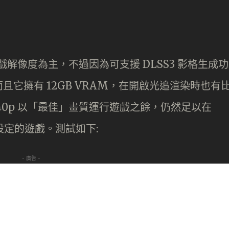
0p 遊戲解像度為主，不過因為可支援 DLSS3 影格生成功
它擁有 12GB VRAM，在開啟光追渲染時也有
在 1440p 以「最佳」畫質運行遊戲之餘，仍然足以在
設定的遊戲。測試如下:
- 廣告 -