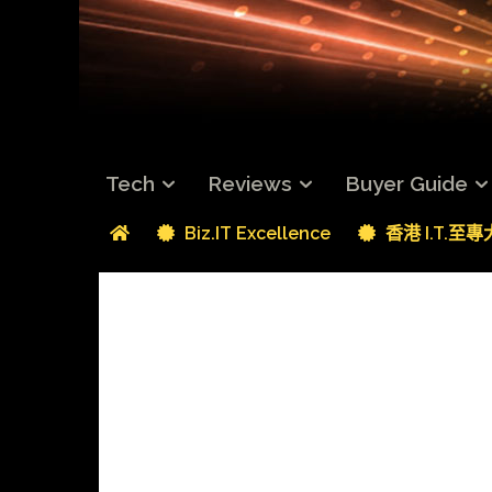
Tech
Reviews
Buyer Guide
Biz.IT Excellence
香港 I.T.至