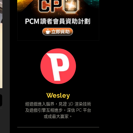
Wesley
經遊戲進入腦界，見證 3D 渲染技術
及遊戲引擎互相進步，深信 PC 平台
或成最大贏家。