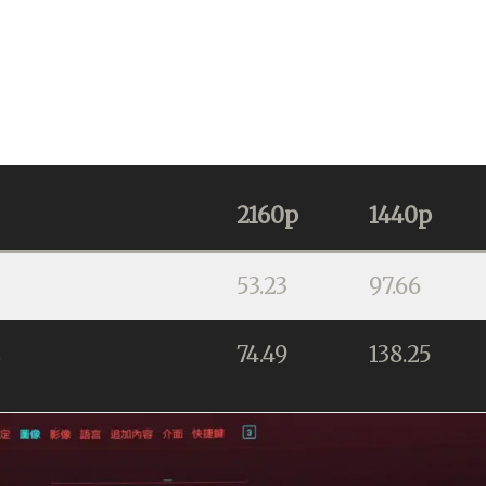
2160p
1440p
53.23
97.66
成
74.49
138.25