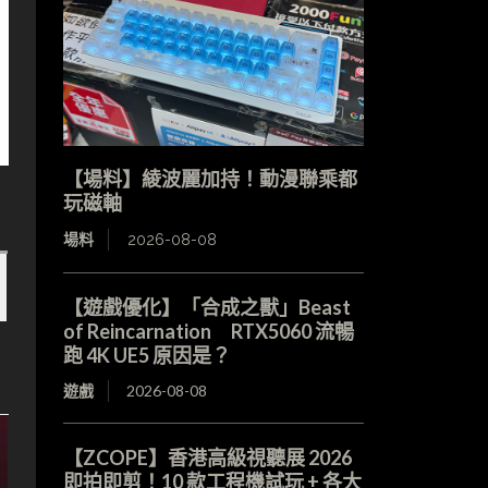
【場料】綾波麗加持！動漫聯乘都
玩磁軸
場料
2026-08-08
【遊戲優化】「合成之獸」Beast
of Reincarnation RTX5060 流暢
跑 4K UE5 原因是？
遊戲
2026-08-08
【ZCOPE】香港高級視聽展 2026
即拍即剪！10 款工程機試玩 + 各大