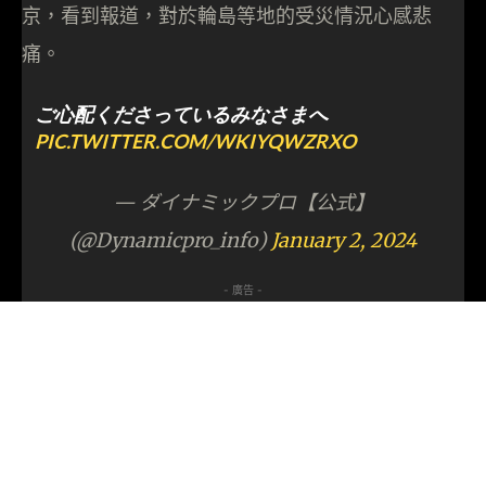
京，看到報道，對於輪島等地的受災情況心感悲
痛。
ご心配くださっているみなさまへ
PIC.TWITTER.COM/WKIYQWZRXO
— ダイナミックプロ【公式】
(@Dynamicpro_info)
January 2, 2024
- 廣告 -