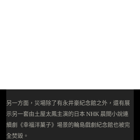
另一方面，災場除了有永井豪紀念館之外，還有展
示另一套由土屋太鳳主演的日本 NHK 晨間小說連
續劇《幸福洋菓子》場景的輪島戲劇紀念館也被完
全焚毀。