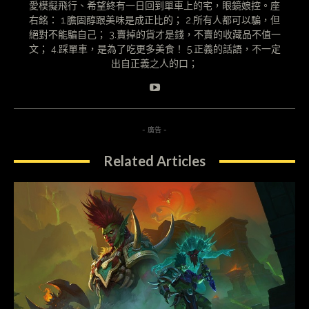
愛模擬飛行、希望終有一日回到單車上的宅，眼鏡娘控。座
右銘： 1.膽固醇跟美味是成正比的； 2.所有人都可以騙，但
絕對不能騙自己； 3.賣掉的貨才是錢，不賣的收藏品不值一
文； 4.踩單車，是為了吃更多美食！ 5.正義的話語，不一定
出自正義之人的口；
- 廣告 -
Related Articles