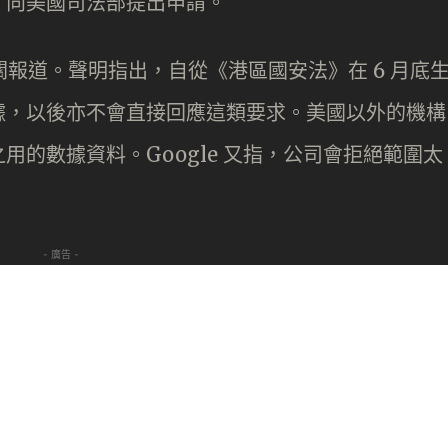
，向美國司法部提出申請。
實有關報道。聲明指出，自從《港區國安法》在 6 月底
據，以後亦不會直接回應這類要求。美國以外的機構
的數據資料。Google 又指，公司會拒絕範圍太
- 廣告 -