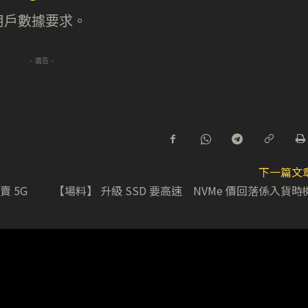
用戶數據要求。
- 廣告 -
下一篇文
開賣 5G
【場料】 升級 SSD 要高速 NVMe 價回落係入貨時